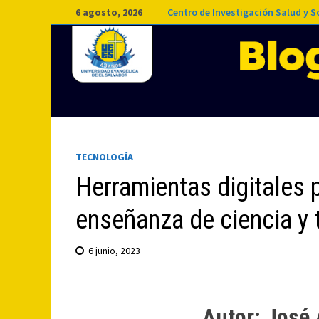
Saltar
6 agosto, 2026
Centro de Investigación Salud y 
al
contenido
TECNOLOGÍA
Herramientas digitales p
enseñanza de ciencia y 
6 junio, 2023
Autor: José