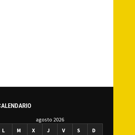
CALENDARIO
agosto 2026
L
M
X
J
V
S
D