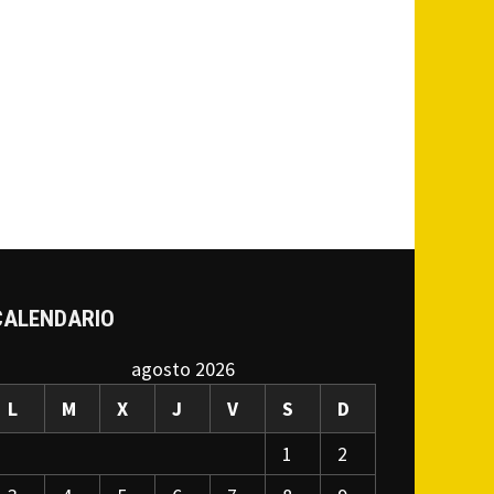
CALENDARIO
agosto 2026
L
M
X
J
V
S
D
1
2