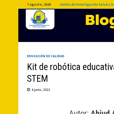
Saltar
7 agosto, 2026
Centro de Investigación Salud y 
al
contenido
EDUCACIÓN DE CALIDAD
Kit de robótica educativ
STEM
4 junio, 2022
Autor:
Abiud 