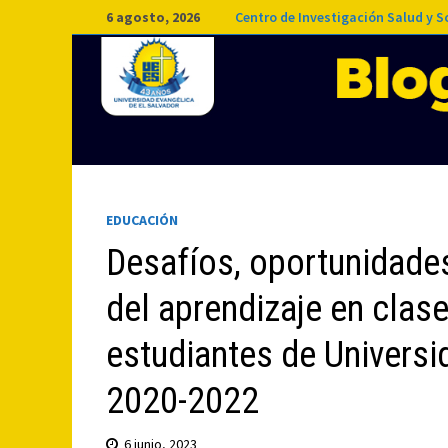
Saltar
6 agosto, 2026
Centro de Investigación Salud y 
al
contenido
EDUCACIÓN
Desafíos, oportunidades
del aprendizaje en clas
estudiantes de Univers
2020-2022
6 junio, 2023