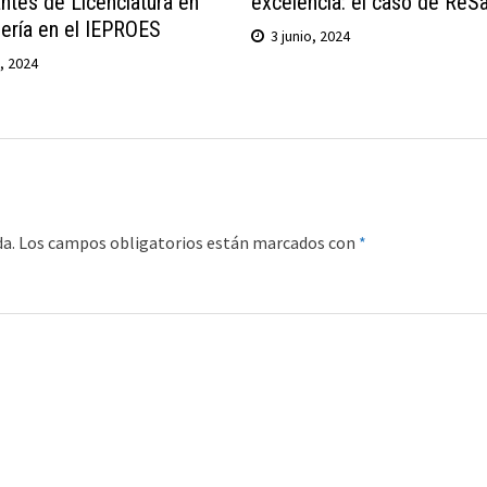
antes de Licenciatura en
excelencia: el caso de ReS
ería en el IEPROES
3 junio, 2024
o, 2024
da.
Los campos obligatorios están marcados con
*